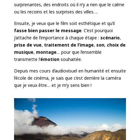
surprenantes, des endroits où il n’y a rien que le calme
ou les recoins et les surprises des villes….
Ensuite, je veux que le film soit esthétique et qu’il
fasse bien passer le message
. C’est pourquoi
j’attache de l’importance à chaque étape :
scénario
,
prise de vue
,
traitement de l’image
,
son
,
choix de
musique
,
montage
… pour que l’ensemble
transmette l’
émotion
souhaitée.
Depuis mes cours d’audiovisuel en humanité et ensuite
l’école de cinéma, je sais que c’est derrière la caméra
que je veux être… et je m’y sens bien !