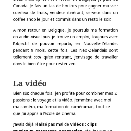
Canada. Je fais un tas de boulots pour gagner ma vie :
cueilleur de fruits, vendeur itinérant, serveur dans un
coffee shop le jour et commis dans un resto le soir.
A mon retour en Belgique, je poursuis ma formation
en audio-visuel puis je trouve un emploi, toujours avec
l’objectif de pouvoir repartir, en Nouvelle-Zélande,
pendant 9 mois, cette fois. Les Néo-Zélandais sont
tellement
cool
qu’en rentrant, j’envisage de travailler
dans le bien-être pour rester zen.
La vidéo
Bien sûr, chaque fois, j’en profite pour combiner mes 2
passions : le voyage et la vidéo. J’emmène avec moi
ma caméra, ma formation de caméraman, tout ce
que j’ai appris à l’école de cinéma.
J’avais déjà réalisé pas mal de
vidéos
:
clips
musicaux
,
corporate
,
spectacles
, etc. Je veux en